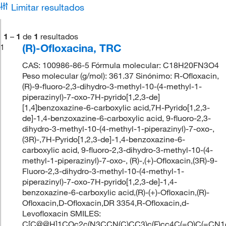
Limitar resultados
1
–
1
de
1
resultados
(R)-Ofloxacina, TRC
1
CAS: 100986-86-5 Fórmula molecular: C18H20FN3O4
Peso molecular (g/mol): 361.37 Sinónimo: R-Ofloxacin,
(R)-9-fluoro-2,3-dihydro-3-methyl-10-(4-methyl-1-
piperazinyl)-7-oxo-7H-pyrido[1,2,3-de]
[1,4]benzoxazine-6-carboxylic acid,7H-Pyrido[1,2,3-
de]-1,4-benzoxazine-6-carboxylic acid, 9-fluoro-2,3-
dihydro-3-methyl-10-(4-methyl-1-piperazinyl)-7-oxo-,
(3R)-,7H-Pyrido[1,2,3-de]-1,4-benzoxazine-6-
carboxylic acid, 9-fluoro-2,3-dihydro-3-methyl-10-(4-
methyl-1-piperazinyl)-7-oxo-, (R)-,(+)-Ofloxacin,(3R)-9-
Fluoro-2,3-dihydro-3-methyl-10-(4-methyl-1-
piperazinyl)-7-oxo-7H-pyrido[1,2,3-de]-1,4-
benzoxazine-6-carboxylic acid,(R)-(+)-Ofloxacin,(R)-
Ofloxacin,D-Ofloxacin,DR 3354,R-Ofloxacin,d-
Levofloxacin SMILES:
C[C@@H]1COc2c(N3CCN(C)CC3)c(F)cc4C(=O)C(=CN1