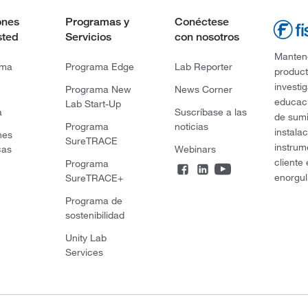
ones
Programas y
Conéctese
sted
Servicios
con nosotros
Mantene
rma
Programa Edge
Lab Reporter
product
investi
Programa New
News Corner
educaci
Lab Start-Up
a
Suscríbase a las
de sumi
Programa
noticias
instala
nes
SureTRACE
instrum
cas
Webinars
cliente
Programa
enorgul
SureTRACE+
Programa de
sostenibilidad
Unity Lab
Services