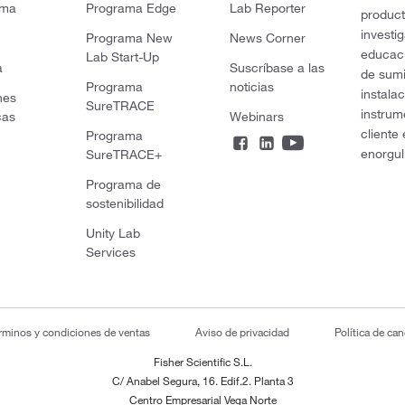
rma
Programa Edge
Lab Reporter
product
investi
Programa New
News Corner
educaci
Lab Start-Up
a
Suscríbase a las
de sumi
Programa
noticias
instala
nes
SureTRACE
instrum
cas
Webinars
cliente
Programa
enorgul
SureTRACE+
Programa de
sostenibilidad
Unity Lab
Services
rminos y condiciones de ventas
Aviso de privacidad
Política de ca
Fisher Scientific S.L.
C/ Anabel Segura, 16. Edif.2. Planta 3
Centro Empresarial Vega Norte