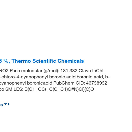
6 %, Thermo Scientific Chemicals
2 Peso molecular (g/mol): 181.382 Clave InChI:
ro-4-cyanophenyl boronic acid,boronic acid, b-
-cyanophenyl boronicacid PubChem CID: 46738932
ónico SMILES: B(C1=CC(=C(C=C1)C#N)Cl)(O)O
es