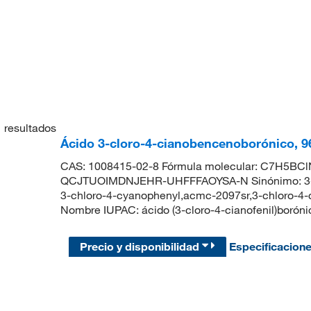
1
resultados
Ácido 3-cloro-4-cianobencenoborónico, 9
CAS: 1008415-02-8 Fórmula molecular: C7H5BClNO
QCJTUOIMDNJEHR-UHFFFAOYSA-N Sinónimo: 3-chlo
3-chloro-4-cyanophenyl,acmc-2097sr,3-chloro-4
Nombre IUPAC: ácido (3-cloro-4-cianofenil)bor
Precio y disponibilidad
Especificacion