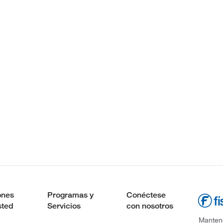
ones
Programas y
Conéctese
sted
Servicios
con nosotros
Mantene