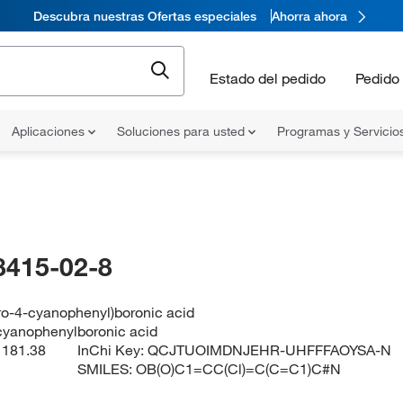
Descubra nuestras Ofertas especiales
Ahorra ahora
Estado del pedido
Pedido 
Aplicaciones
Soluciones para usted
Programas y Servicio
8415-02-8
ro-4-cyanophenyl)boronic acid
cyanophenylboronic acid
:
181.38
InChi Key:
QCJTUOIMDNJEHR-UHFFFAOYSA-N
SMILES:
OB(O)C1=CC(Cl)=C(C=C1)C#N