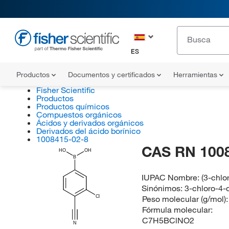
ES
Productos
Documentos y certificados
Herramientas
Fisher Scientific
Productos
Productos químicos
Compuestos orgánicos
Ácidos y derivados orgánicos
Derivados del ácido borínico
1008415-02-8
CAS RN 100
HO
OH
B
IUPAC Nombre:
(3-chlo
Sinónimos:
3-chloro-4-
Peso molecular (g/mol)
Cl
Fórmula molecular:
C7H5BClNO2
N