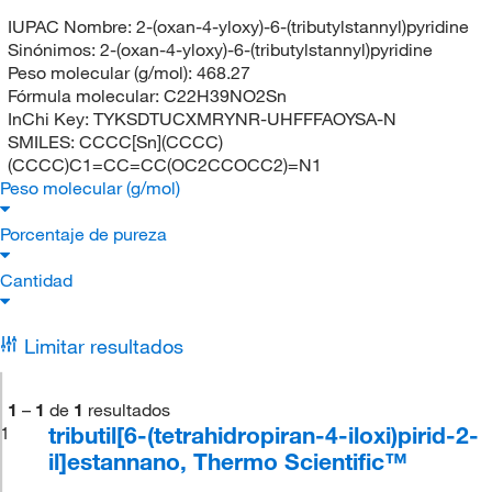
IUPAC Nombre:
2-(oxan-4-yloxy)-6-(tributylstannyl)pyridine
Sinónimos:
2-(oxan-4-yloxy)-6-(tributylstannyl)pyridine
Peso molecular (g/mol):
468.27
Fórmula molecular:
C22H39NO2Sn
InChi Key:
TYKSDTUCXMRYNR-UHFFFAOYSA-N
SMILES:
CCCC[Sn](CCCC)
(CCCC)C1=CC=CC(OC2CCOCC2)=N1
Peso molecular (g/mol)
Porcentaje de pureza
Cantidad
Limitar resultados
1
–
1
de
1
resultados
tributil[6-(tetrahidropiran-4-iloxi)pirid-2-
1
il]estannano, Thermo Scientific™