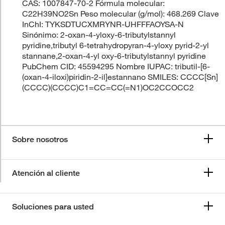
CAS: 1007847-70-2 Fórmula molecular:
C22H39NO2Sn Peso molecular (g/mol): 468.269 Clave
InChI: TYKSDTUCXMRYNR-UHFFFAOYSA-N
Sinónimo: 2-oxan-4-yloxy-6-tributylstannyl
pyridine,tributyl 6-tetrahydropyran-4-yloxy pyrid-2-yl
stannane,2-oxan-4-yl oxy-6-tributylstannyl pyridine
PubChem CID: 45594295 Nombre IUPAC: tributil-[6-
(oxan-4-iloxi)piridin-2-il]estannano SMILES: CCCC[Sn]
(CCCC)(CCCC)C1=CC=CC(=N1)OC2CCOCC2
Sobre nosotros
Atención al cliente
Soluciones para usted