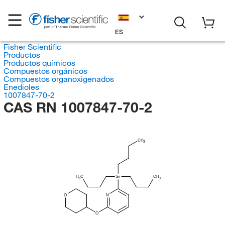
ES
Fisher Scientific
Productos
Productos químicos
Compuestos orgánicos
Compuestos organoxigenados
Enedioles
1007847-70-2
CAS RN 1007847-70-2
CH
3
H
C
Sn
CH
3
3
O
N
O