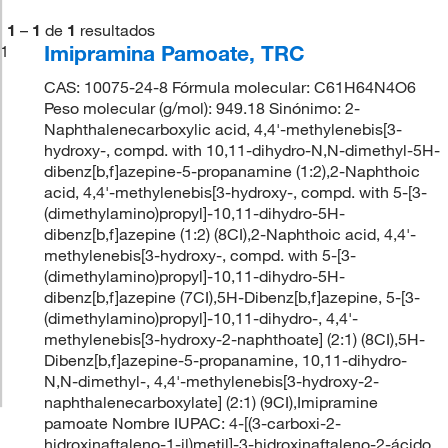
1
–
1
de
1
resultados
Imipramina Pamoate, TRC
1
CAS: 10075-24-8 Fórmula molecular: C61H64N4O6
Peso molecular (g/mol): 949.18 Sinónimo: 2-
Naphthalenecarboxylic acid, 4,4'-methylenebis[3-
hydroxy-, compd. with 10,11-dihydro-N,N-dimethyl-5H-
dibenz[b,f]azepine-5-propanamine (1:2),2-Naphthoic
acid, 4,4'-methylenebis[3-hydroxy-, compd. with 5-[3-
(dimethylamino)propyl]-10,11-dihydro-5H-
dibenz[b,f]azepine (1:2) (8CI),2-Naphthoic acid, 4,4'-
methylenebis[3-hydroxy-, compd. with 5-[3-
(dimethylamino)propyl]-10,11-dihydro-5H-
dibenz[b,f]azepine (7CI),5H-Dibenz[b,f]azepine, 5-[3-
(dimethylamino)propyl]-10,11-dihydro-, 4,4'-
methylenebis[3-hydroxy-2-naphthoate] (2:1) (8CI),5H-
Dibenz[b,f]azepine-5-propanamine, 10,11-dihydro-
N,N-dimethyl-, 4,4'-methylenebis[3-hydroxy-2-
naphthalenecarboxylate] (2:1) (9CI),Imipramine
pamoate Nombre IUPAC: 4-[(3-carboxi-2-
hidroxinaftaleno-1-il)metil]-3-hidroxinaftaleno-2-ácido