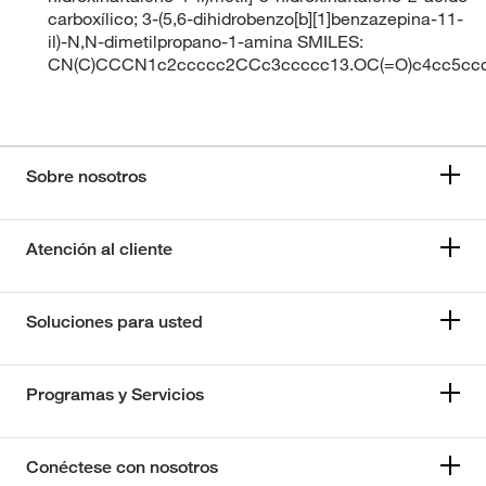
carboxílico; 3-(5,6-dihidrobenzo[b][1]benzazepina-11-
il)-N,N-dimetilpropano-1-amina SMILES:
CN(C)CCCN1c2ccccc2CCc3ccccc13.OC(=O)c4cc5cccc
Sobre nosotros
Atención al cliente
Soluciones para usted
Programas y Servicios
Conéctese con nosotros