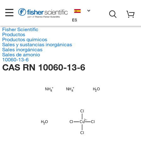
ES
Fisher Scientific
Productos
Productos químicos
Sales y sustancias inorgánicas
Sales inorgánicas
Sales de amonio
10060-13-6
CAS RN 10060-13-6
H
NH
NH
O
4
4
2
Cl
H
O
Cl
Cu
Cl
2
Cl