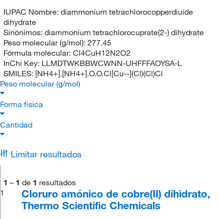
IUPAC Nombre:
diammonium tetrachlorocopperdiuide
dihydrate
Sinónimos:
diammonium tetrachlorocuprate(2-) dihydrate
Peso molecular (g/mol):
277.45
Fórmula molecular:
Cl4CuH12N2O2
InChi Key:
LLMDTWKBBWCWNN-UHFFFAOYSA-L
SMILES:
[NH4+].[NH4+].O.O.Cl[Cu--](Cl)(Cl)Cl
Peso molecular (g/mol)
Forma física
Cantidad
Limitar resultados
1
–
1
de
1
resultados
Cloruro amónico de cobre(II) dihidrato,
1
Thermo Scientific Chemicals