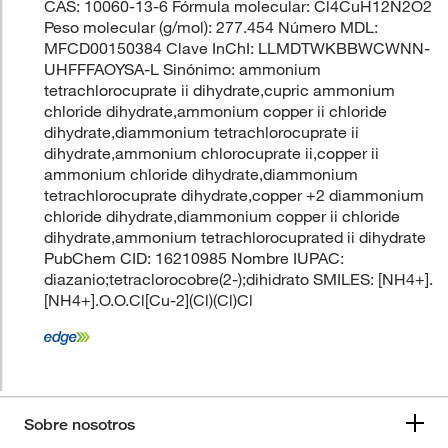
CAS: 10060-13-6 Fórmula molecular: Cl4CuH12N2O2
Peso molecular (g/mol): 277.454 Número MDL:
MFCD00150384 Clave InChI: LLMDTWKBBWCWNN-
UHFFFAOYSA-L Sinónimo: ammonium
tetrachlorocuprate ii dihydrate,cupric ammonium
chloride dihydrate,ammonium copper ii chloride
dihydrate,diammonium tetrachlorocuprate ii
dihydrate,ammonium chlorocuprate ii,copper ii
ammonium chloride dihydrate,diammonium
tetrachlorocuprate dihydrate,copper +2 diammonium
chloride dihydrate,diammonium copper ii chloride
dihydrate,ammonium tetrachlorocuprated ii dihydrate
PubChem CID: 16210985 Nombre IUPAC:
diazanio;tetraclorocobre(2-);dihidrato SMILES: [NH4+].
[NH4+].O.O.Cl[Cu-2](Cl)(Cl)Cl
Sobre nosotros