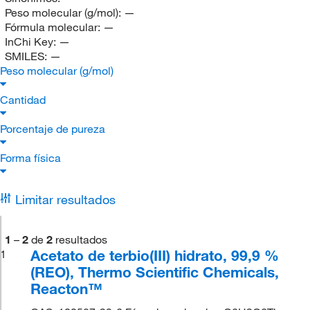
Peso molecular (g/mol):
—
Fórmula molecular:
—
InChi Key:
—
SMILES:
—
Peso molecular (g/mol)
Cantidad
Porcentaje de pureza
Forma física
Limitar resultados
1
–
2
de
2
resultados
Acetato de terbio(III) hidrato, 99,9 %
1
(REO), Thermo Scientific Chemicals,
Reacton™