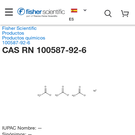
ES
Fisher Scientific
Productos
Productos químicos
100587-92-6
CAS RN 100587-92-6
O
O
O
Tb
H
C
O
H
C
O
H
C
O
3
3
3
IUPAC Nombre:
—
Sinónimos:
—