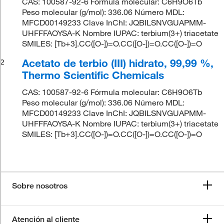
CAS: 100587-92-6 Fórmula molecular: C6H9O6Tb
Peso molecular (g/mol): 336.06 Número MDL:
MFCD00149233 Clave InChI: JQBILSNVGUAPMM-
UHFFFAOYSA-K Nombre IUPAC: terbium(3+) triacetate
SMILES: [Tb+3].CC([O-])=O.CC([O-])=O.CC([O-])=O
Acetato de terbio (III) hidrato, 99,99 %,
2
Thermo Scientific Chemicals
CAS: 100587-92-6 Fórmula molecular: C6H9O6Tb
Peso molecular (g/mol): 336.06 Número MDL:
MFCD00149233 Clave InChI: JQBILSNVGUAPMM-
UHFFFAOYSA-K Nombre IUPAC: terbium(3+) triacetate
SMILES: [Tb+3].CC([O-])=O.CC([O-])=O.CC([O-])=O
Sobre nosotros
Atención al cliente