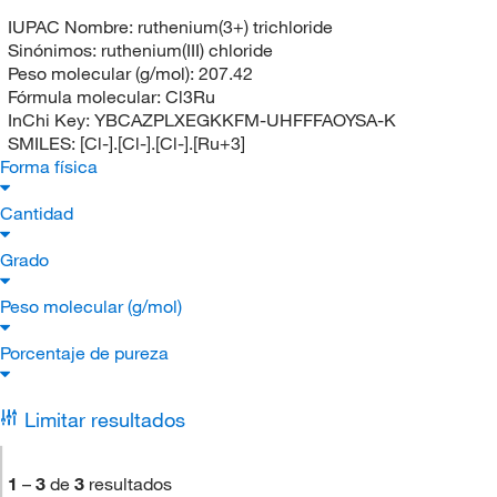
IUPAC Nombre:
ruthenium(3+) trichloride
Sinónimos:
ruthenium(III) chloride
Peso molecular (g/mol):
207.42
Fórmula molecular:
Cl3Ru
InChi Key:
YBCAZPLXEGKKFM-UHFFFAOYSA-K
SMILES:
[Cl-].[Cl-].[Cl-].[Ru+3]
Forma física
Cantidad
Grado
Peso molecular (g/mol)
Porcentaje de pureza
Limitar resultados
1
–
3
de
3
resultados