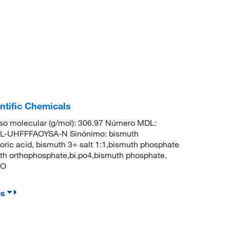
ntific Chemicals
o molecular (g/mol): 306.97 Número MDL:
-UHFFFAOYSA-N Sinónimo: bismuth
ric acid, bismuth 3+ salt 1:1,bismuth phosphate
h orthophosphate,bi.po4,bismuth phosphate,
=O
es