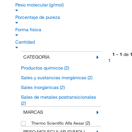
Peso molecular (g/mol)
Porcentaje de pureza
Forma física
Cantidad
1
–
1
de
CATEGORÍA
1
Productos químicos
(2)
Sales y sustancias inorgánicas
(2)
Sales inorgánicas
(2)
Sales de metales postransicionales
(2)
MARCAS
(2)
Thermo Scientific Alfa Aesar
PESO MOLECULAR (G/MOL)