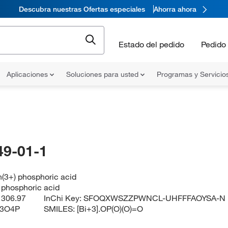
Descubra nuestras Ofertas especiales
Ahorra ahora
Estado del pedido
Pedido 
Aplicaciones
Soluciones para usted
Programas y Servicio
49-01-1
(3+) phosphoric acid
 phosphoric acid
:
306.97
InChi Key:
SFOQXWSZZPWNCL-UHFFFAOYSA-N
H3O4P
SMILES:
[Bi+3].OP(O)(O)=O