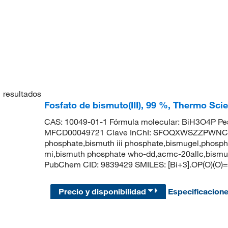
1
resultados
Fosfato de bismuto(III), 99 %, Thermo Scie
CAS: 10049-01-1 Fórmula molecular: BiH3O4P Pes
MFCD00049721 Clave InChI: SFOQXWSZZPWNCL
phosphate,bismuth iii phosphate,bismugel,phospho
mi,bismuth phosphate who-dd,acmc-20allc,bismut
PubChem CID: 9839429 SMILES: [Bi+3].OP(O)(O)
Precio y disponibilidad
Especificacion