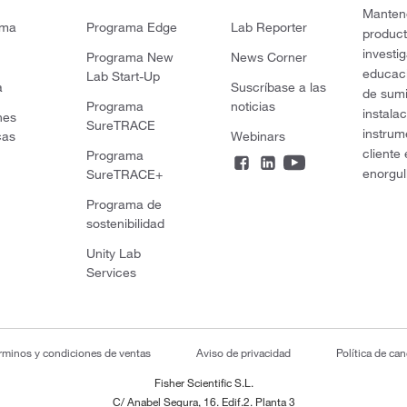
Mantene
rma
Programa Edge
Lab Reporter
product
investi
Programa New
News Corner
educaci
Lab Start-Up
a
Suscríbase a las
de sumi
Programa
noticias
instala
nes
SureTRACE
instrum
cas
Webinars
cliente
Programa
enorgul
SureTRACE+
Programa de
sostenibilidad
Unity Lab
Services
rminos y condiciones de ventas
Aviso de privacidad
Política de ca
Fisher Scientific S.L.
C/ Anabel Segura, 16. Edif.2. Planta 3