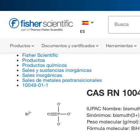
ES
Productos
Documentos y certificados
Herramientas
Fisher Scientific
Productos
Productos químicos
Sales y sustancias inorgánicas
Sales inorgánicas
Sales de metales postransicionales
10049-01-1
CAS RN 100
O
IUPAC Nombre:
bismuth
Sinónimos:
bismuth(3+)
Bi
O
P
O
Peso molecular (g/mol)
O
Fórmula molecular:
Bi