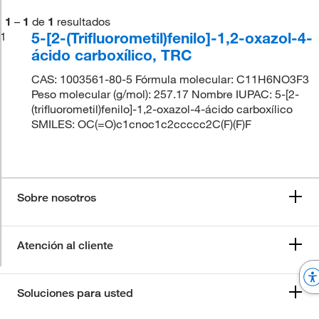
1
–
1
de
1
resultados
5-[2-(Trifluorometil)fenilo]-1,2-oxazol-4-
1
ácido carboxílico, TRC
CAS: 1003561-80-5 Fórmula molecular: C11H6NO3F3
Peso molecular (g/mol): 257.17 Nombre IUPAC: 5-[2-
(trifluorometil)fenilo]-1,2-oxazol-4-ácido carboxílico
SMILES: OC(=O)c1cnoc1c2ccccc2C(F)(F)F
Sobre nosotros
Atención al cliente
Soluciones para usted