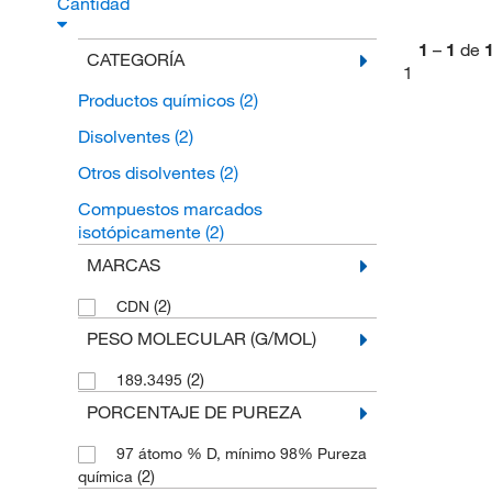
Cantidad
1
–
1
de
CATEGORÍA
1
Productos químicos
(2)
Disolventes
(2)
Otros disolventes
(2)
Compuestos marcados
isotópicamente
(2)
MARCAS
(2)
CDN
PESO MOLECULAR (G/MOL)
(2)
189.3495
PORCENTAJE DE PUREZA
97 átomo % D, mínimo 98% Pureza
(2)
química