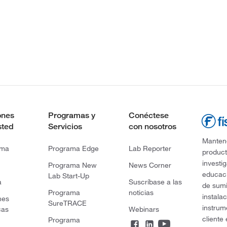
ones
Programas y
Conéctese
sted
Servicios
con nosotros
Mantene
rma
Programa Edge
Lab Reporter
product
investi
Programa New
News Corner
educaci
Lab Start-Up
a
Suscríbase a las
de sumi
Programa
noticias
instala
nes
SureTRACE
instrum
cas
Webinars
cliente
Programa