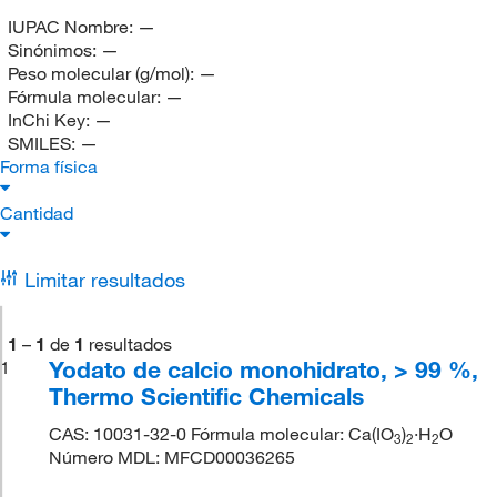
IUPAC Nombre:
—
Sinónimos:
—
Peso molecular (g/mol):
—
Fórmula molecular:
—
InChi Key:
—
SMILES:
—
Forma física
Cantidad
Limitar resultados
1
–
1
de
1
resultados
Yodato de calcio monohidrato, > 99 %,
1
Thermo Scientific Chemicals
CAS: 10031-32-0 Fórmula molecular: Ca(IO
)
·H
O
3
2
2
Número MDL: MFCD00036265