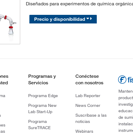
Diseñados para experimentos de química orgánica 
Precio y disponibilidad
ones
Programas y
Conéctese
sted
Servicios
con nosotros
Mantene
rma
Programa Edge
Lab Reporter
product
investi
Programa New
News Corner
educaci
Lab Start-Up
a
Suscríbase a las
de sumi
Programa
noticias
instala
nes
SureTRACE
instrum
cas
Webinars