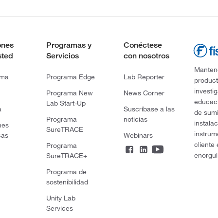
ones
Programas y
Conéctese
sted
Servicios
con nosotros
Mantene
rma
Programa Edge
Lab Reporter
product
investi
Programa New
News Corner
educaci
Lab Start-Up
a
Suscríbase a las
de sumi
Programa
noticias
instala
nes
SureTRACE
instrum
cas
Webinars
cliente
Programa
enorgul
SureTRACE+
Programa de
sostenibilidad
Unity Lab
Services