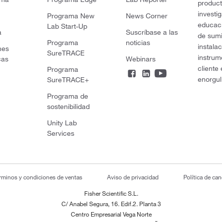
product
investi
Programa New
News Corner
educaci
Lab Start-Up
a
Suscríbase a las
de sumi
Programa
noticias
instala
nes
SureTRACE
instrum
cas
Webinars
cliente
Programa
enorgul
SureTRACE+
Programa de
sostenibilidad
Unity Lab
Services
rminos y condiciones de ventas
Aviso de privacidad
Política de ca
Fisher Scientific S.L.
C/ Anabel Segura, 16. Edif.2. Planta 3
Centro Empresarial Vega Norte