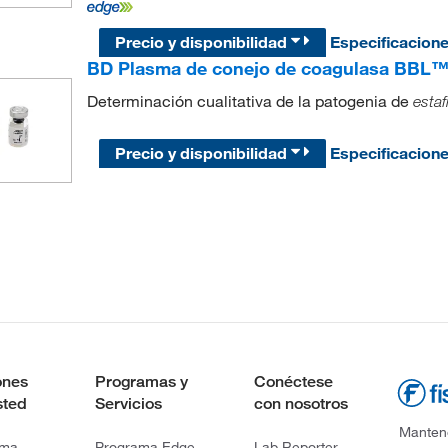
Precio y disponibilidad
Especificacion
BD Plasma de conejo de coagulasa BBL
Determinación cualitativa de la patogenia de
estaf
Precio y disponibilidad
Especificacion
ones
Programas y
Conéctese
sted
Servicios
con nosotros
Mantene
rma
Programa Edge
Lab Reporter