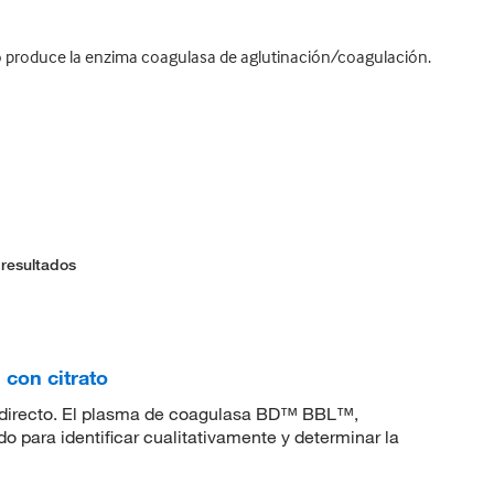
mo produce la enzima coagulasa de aglutinación/coagulación.
 resultados
con citrato
o directo. El plasma de coagulasa BD™ BBL™,
zado para identificar cualitativamente y determinar la