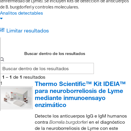
(enfermedad de Lyme). Se incluyen kits de detección de anticuerpos
de B. burgdorferi y controles moleculares.
Analitos detectables
Limitar resultados
Buscar dentro de los resultados
1
–
1
de
1
resultados
Thermo Scientific™ Kit IDEIA™
1
para neuroborreliosis de Lyme
mediante inmunoensayo
enzimático
Detecte los anticuerpos IgG e IgM humanos
contra
en el diagnóstico
Borrelia burgdorferi
de la neuroborreliosis de Lyme con este