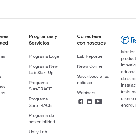
ones
Programas y
Conéctese
sted
Servicios
con nosotros
Mantene
rma
Programa Edge
Lab Reporter
product
investi
Programa New
News Corner
educaci
Lab Start-Up
a
Suscríbase a las
de sumi
Programa
noticias
instala
nes
SureTRACE
instrum
cas
Webinars
cliente
Programa
enorgul
SureTRACE+
Programa de
sostenibilidad
Unity Lab