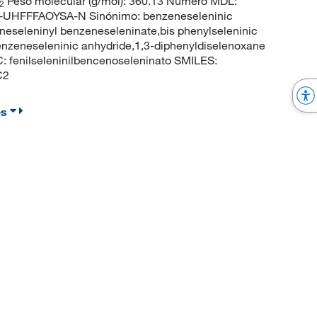
Peso molecular (g/mol): 360.13 Número MDL:
2
UHFFFAOYSA-N Sinónimo: benzeneseleninic
neseleninyl benzeneseleninate,bis phenylseleninic
enzeneseleninic anhydride,1,3-diphenyldiselenoxane
 fenilseleninilbencenoseleninato SMILES:
C2
es