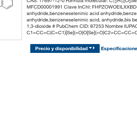
CAS: 17697-12-0 Fórmula molecular: C
H
O
Se
12
10
3
MFCD00001991 Clave InChI: FHPZOWOEILXXBD-
anhydride,benzeneseleninic acid anhydride,benze
anhydride,benzeneseleninic acid, anhydride,bis b
1,3-dioxide # PubChem CID: 87253 Nombre IUPAC:
C1=CC=C(C=C1)[Se](=O)O[Se](=O)C2=CC=CC=
Precio y disponibilidad
Especificacion