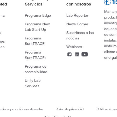
sted
Servicios
con nosotros
Mantene
rma
Programa Edge
Lab Reporter
product
investi
Programa New
News Corner
educaci
Lab Start-Up
a
Suscríbase a las
de sumi
Programa
noticias
instala
nes
SureTRACE
instrum
cas
Webinars
cliente
Programa
enorgul
SureTRACE+
Programa de
sostenibilidad
Unity Lab
Services
rminos y condiciones de ventas
Aviso de privacidad
Política de ca