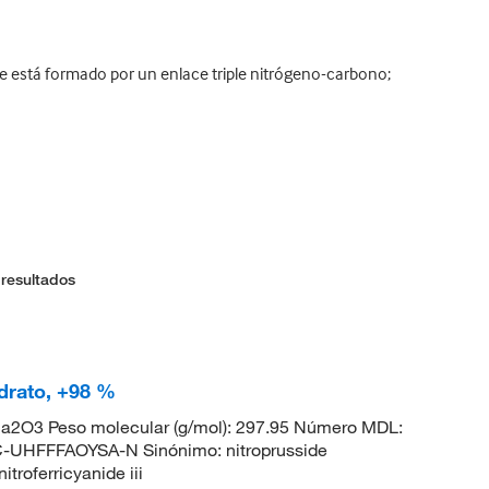
 está formado por un enlace triple nitrógeno-carbono;
 resultados
idrato, +98 %
2O3 Peso molecular (g/mol): 297.95 Número MDL:
HFFFAOYSA-N Sinónimo: nitroprusside
troferricyanide iii