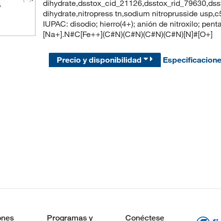
dihydrate,dsstox_cid_21126,dsstox_rid_79630,dsst
dihydrate,nitropress tn,sodium nitroprusside u
IUPAC: disodio; hierro(4+); anión de nitroxilo; pen
[Na+].N#C[Fe++](C#N)(C#N)(C#N)(C#N)[N]#[O+]
Precio y disponibilidad
Especificacion
ones
Programas y
Conéctese