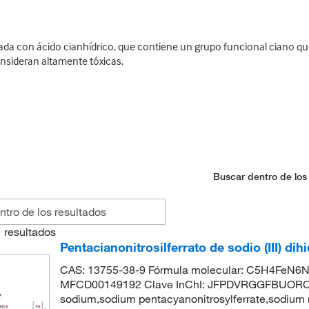
a con ácido cianhídrico, que contiene un grupo funcional ciano que
nsideran altamente tóxicas.
Buscar dentro de los
1
resultados
Pentacianonitrosilferrato de sodio (III) dih
CAS: 13755-38-9 Fórmula molecular: C5H4FeN6Na
MFCD00149192 Clave InChI: JFPDVRGGFBUORC-U
sodium,sodium pentacyanonitrosylferrate,sodium ni