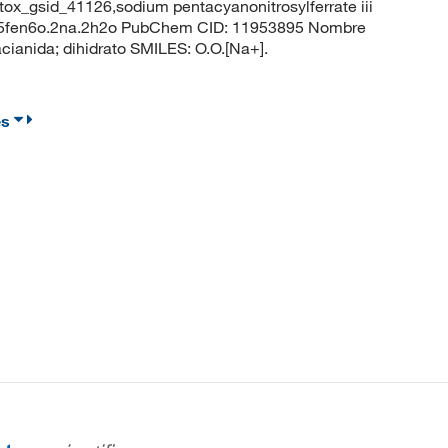
ox_gsid_41126,sodium pentacyanonitrosylferrate iii
sp,c5fen6o.2na.2h2o PubChem CID: 11953895 Nombre
tacianida; dihidrato SMILES: O.O.[Na+].
es