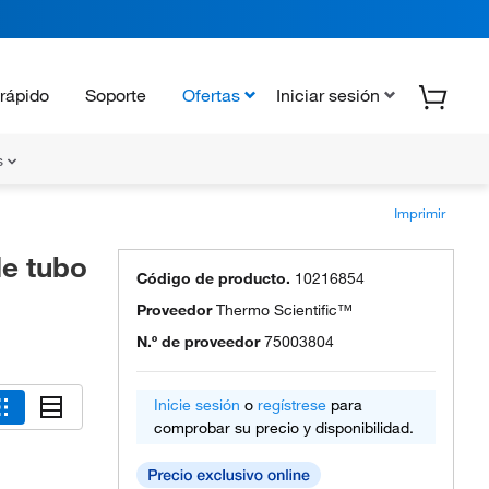
rápido
Soporte
Ofertas
Iniciar sesión
s
Imprimir
e tubo
Código de producto.
10216854
Proveedor
Thermo Scientific™
N.º de proveedor
75003804
Inicie sesión
o
regístrese
para
comprobar su precio y disponibilidad.