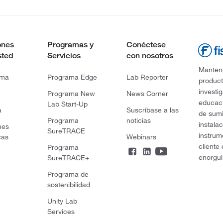
ones
Programas y
Conéctese
sted
Servicios
con nosotros
Mantene
rma
Programa Edge
Lab Reporter
product
investi
Programa New
News Corner
educaci
Lab Start-Up
a
Suscríbase a las
de sumi
Programa
noticias
instala
nes
SureTRACE
instrum
cas
Webinars
cliente
Programa
enorgul
SureTRACE+
Programa de
sostenibilidad
Unity Lab
Services