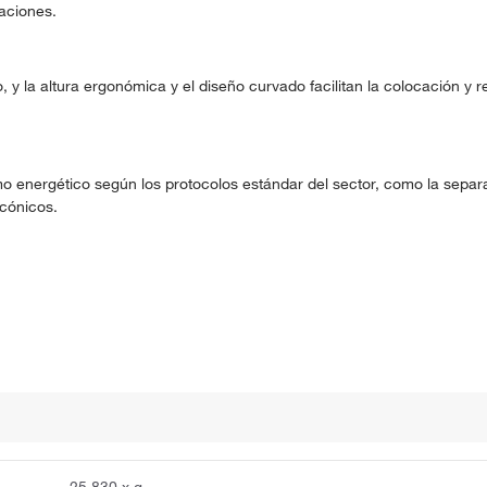
raciones.
y la altura ergonómica y el diseño curvado facilitan la colocación y r
o energético según los protocolos estándar del sector, como la separ
cónicos.
25.830 x g