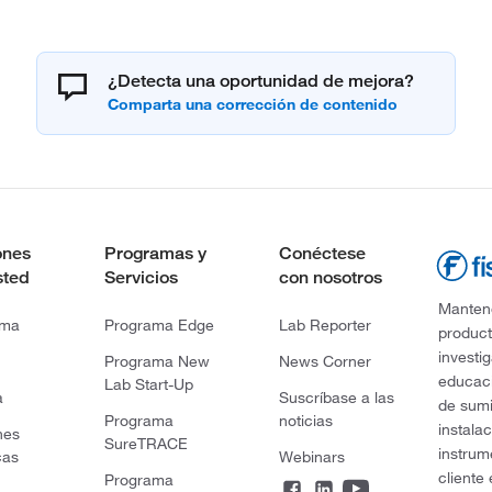
¿Detecta una oportunidad de mejora?
ones
Programas y
Conéctese
sted
Servicios
con nosotros
Mantene
rma
Programa Edge
Lab Reporter
product
investi
Programa New
News Corner
educaci
Lab Start-Up
a
Suscríbase a las
de sumi
Programa
noticias
instala
nes
SureTRACE
instrum
cas
Webinars
cliente
Programa