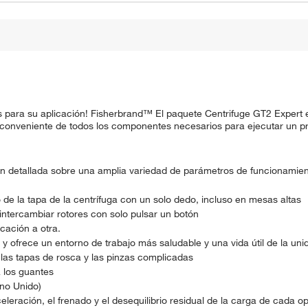
para su aplicación! Fisherbrand™ El paquete Centrifuge GT2 Expert 
 conveniente de todos los componentes necesarios para ejecutar un pr
ción detallada sobre una amplia variedad de parámetros de funcionamie
o de la tapa de la centrífuga con un solo dedo, incluso en mesas altas
intercambiar rotores con solo pulsar un botón
cación a otra.
za y ofrece un entorno de trabajo más saludable y una vida útil de la u
 las tapas de rosca y las pinzas complicadas
 los guantes
no Unido)
leración, el frenado y el desequilibrio residual de la carga de cada opc