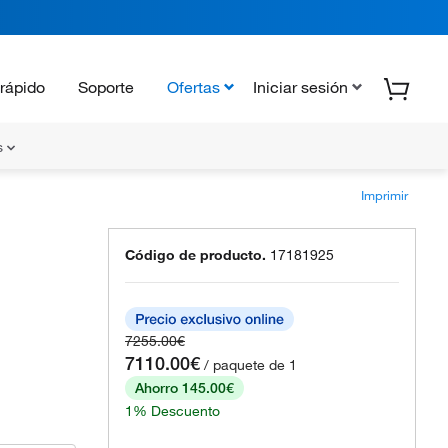
rápido
Soporte
Ofertas
Iniciar sesión
s
Imprimir
Código de producto.
17181925
7255.00€
7110.00€
/ paquete de 1
Ahorro 145.00€
1% Descuento