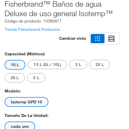
Fisherbrand™ Baños de agua
Deluxe de uso general Isotemp™
Código de producto.
15385877
Tienda Fisherbrand Productos
Cambiar vista
Capacidad (métrico):
15 L (5L / 10L)
2 L
20 L
10 L
28 L
5 L
Modelo:
Isotemp GPD 10
Tamaño De La Unidad:
cada uno