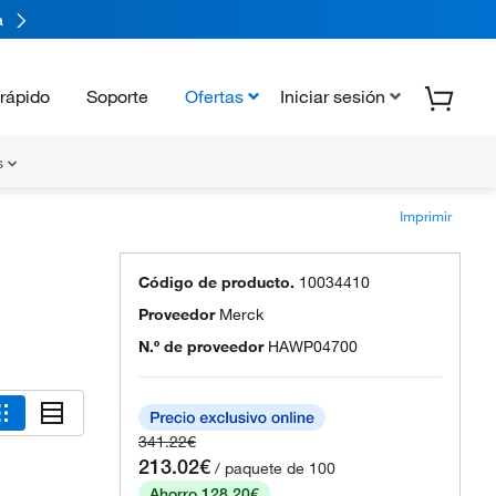
a
rápido
Soporte
Ofertas
Iniciar sesión
s
Imprimir
Código de producto.
10034410
Proveedor
Merck
N.º de proveedor
HAWP04700
341.22€
213.02€
/ paquete de 100
Ahorro 128.20€