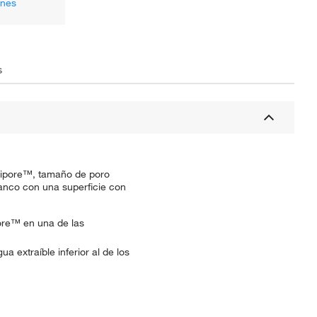
ones
s
llipore™, tamaño de poro
anco con una superficie con
pore™ en una de las
 extraíble inferior al de los