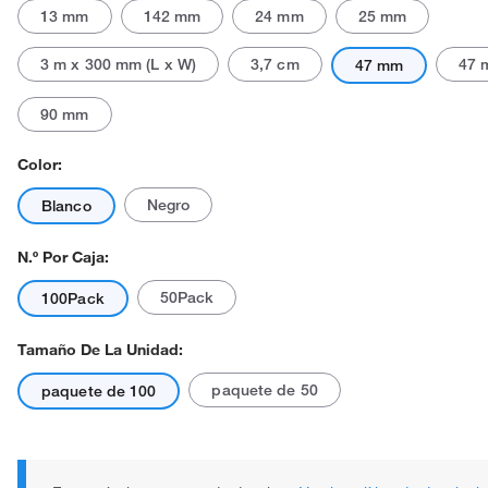
13 mm
142 mm
24 mm
25 mm
3 m x 300 mm (L x W)
3,7 cm
47 
47 mm
90 mm
Color:
El producto real puede variar.
Negro
Blanco
N.º Por Caja:
50Pack
100Pack
Tamaño De La Unidad:
paquete de 50
paquete de 100