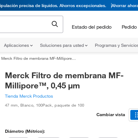
pulación precisa de líquidos. Ahorros excepcionales.
Ahorrar ahor
Estado del pedido
Pedido 
Aplicaciones
Soluciones para usted
Programas y Servicio
Merck Filtro de membrana MF-Millipore™, 0,45 μm
Merck Filtro de membrana MF-
Millipore™, 0,45 μm
Tienda Merck Productos
47 mm
,
Blanco
,
100Pack
,
paquete de 100
Cambiar vista
Diámetro (métrico):