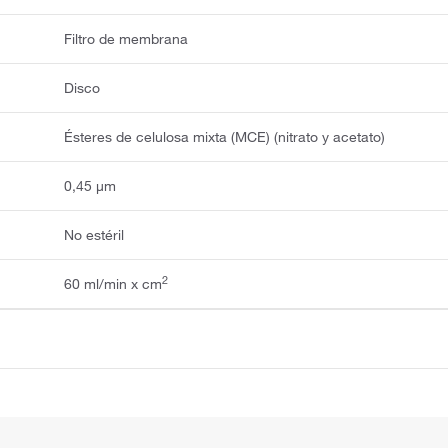
Filtro de membrana
Disco
Ésteres de celulosa mixta (MCE) (nitrato y acetato)
0,45 μm
No estéril
2
60 ml/min x cm