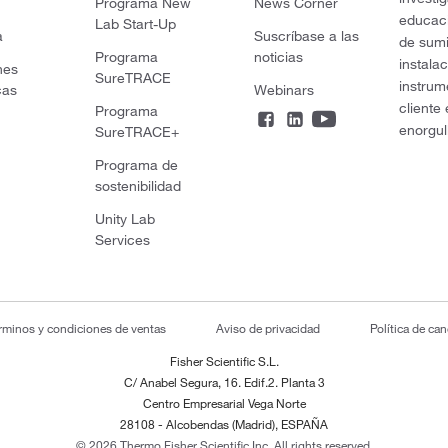
Programa New
News Corner
educaci
Lab Start-Up
a
Suscríbase a las
de sumi
Programa
noticias
instala
nes
SureTRACE
instrum
cas
Webinars
cliente
Programa
enorgul
SureTRACE+
Programa de
sostenibilidad
Unity Lab
Services
rminos y condiciones de ventas
Aviso de privacidad
Política de ca
Fisher Scientific S.L.
C/ Anabel Segura, 16. Edif.2. Planta 3
Centro Empresarial Vega Norte
28108 - Alcobendas (Madrid), ESPAÑA
© 2026 Thermo Fisher Scientific Inc. All rights reserved.