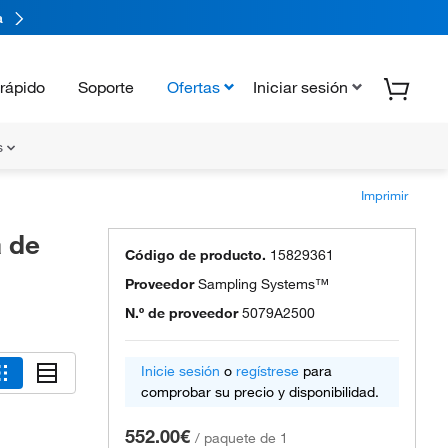
a
rápido
Soporte
Ofertas
Iniciar sesión
s
Imprimir
 de
Código de producto.
15829361
Proveedor
Sampling Systems™
N.º de proveedor
5079A2500
Inicie sesión
o
regístrese
para
comprobar su precio y disponibilidad.
552.00€
/
paquete de 1