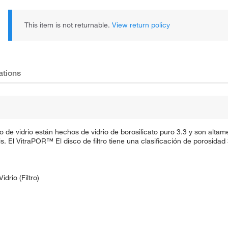
This item is not returnable.
View return policy
ations
de vidrio están hechos de vidrio de borosilicato puro 3.3 y son altame
is. El VitraPOR™ El disco de filtro tiene una clasificación de porosida
drio (Filtro)