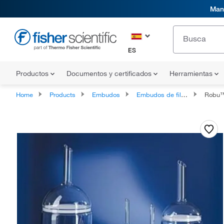
Mani
ES
Productos
Documentos y certificados
Herramientas
Home
Products
Embudos
Embudos de filtración
Robu™ Embudos 