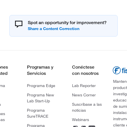
Spot an opportunity for improvement?
ones
Programas y
Conéctese
sted
Servicios
con nosotros
Mantene
rma
Programa Edge
Lab Reporter
product
investi
Programa New
News Corner
educaci
Lab Start-Up
a
Suscríbase a las
de sumi
Programa
noticias
instala
nes
SureTRACE
instrum
cas
Webinars
cliente
Programa