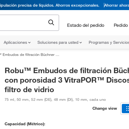
pulación precisa de líquidos. Ahorros excepcionales.
Ahorrar ahor
Estado del pedido
Pedido 
Aplicaciones
Soluciones para usted
Programas y Servicio
de filtración Büchner con porosidad 3 VitraPOR™ Discos de filtro de vidrio
Robu™ Embudos de filtración Büc
con porosidad 3 VitraPOR™ Disco
filtro de vidrio
75 ml
,
50 mm
,
52 mm (DE), 48 mm (DI)
,
10 mm
,
cada uno
Change view
Capacidad (métrico):