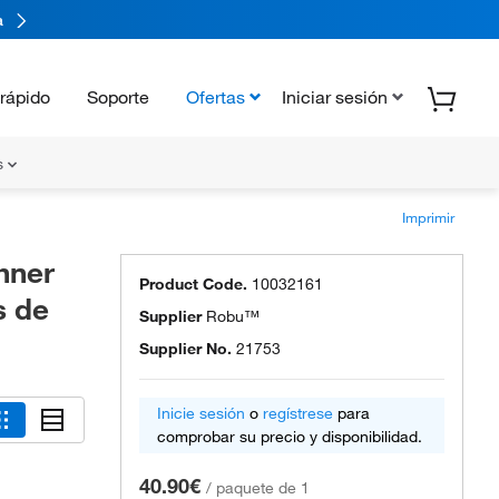
a
rápido
Soporte
Ofertas
Iniciar sesión
s
Imprimir
hner
Product Code.
10032161
s de
Supplier
Robu™
Supplier No.
21753
Inicie sesión
o
regístrese
para
comprobar su precio y disponibilidad.
40.90€
/
paquete de 1