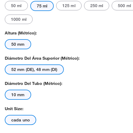
50 ml
125 ml
250 ml
500 ml
75 ml
1000 ml
Altura (métrico):
50 mm
Diámetro Del Área Superior (métrico):
52 mm (DE), 48 mm (DI)
Diámetro Del Tubo (métrico):
10 mm
Unit Size:
cada uno