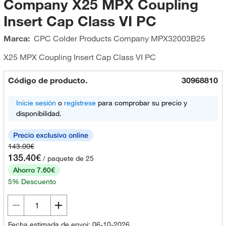
Company X25 MPX Coupling
Insert Cap Class VI PC
Marca:
CPC Colder Products Company
MPX32003B25
X25 MPX Coupling Insert Cap Class VI PC
Código de producto.
30968810
Inicie sesión
o
regístrese
para comprobar su precio y
disponibilidad.
143.00€
135.40€
/ paquete de 25
Ahorro 7.60€
5% Descuento
Fecha estimada de envoi: 06-10-2026