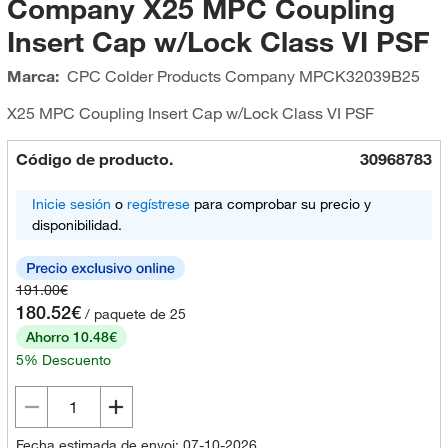
Company X25 MPC Coupling
Insert Cap w/Lock Class VI PSF
Marca:
CPC Colder Products Company
MPCK32039B25
X25 MPC Coupling Insert Cap w/Lock Class VI PSF
Código de producto.
30968783
Inicie sesión
o
regístrese
para comprobar su precio y
disponibilidad.
191.00€
180.52€
/ paquete de 25
Ahorro 10.48€
5% Descuento
Fecha estimada de envoi: 07-10-2026