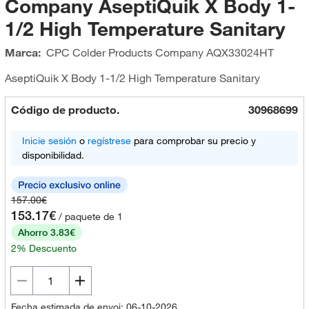
Company AseptiQuik X Body 1-
1/2 High Temperature Sanitary
Marca:
CPC Colder Products Company
AQX33024HT
AseptiQuik X Body 1-1/2 High Temperature Sanitary
Código de producto.
30968699
Inicie sesión
o
regístrese
para comprobar su precio y
disponibilidad.
157.00€
153.17€
/ paquete de 1
Ahorro 3.83€
2% Descuento
Fecha estimada de envoi: 06-10-2026