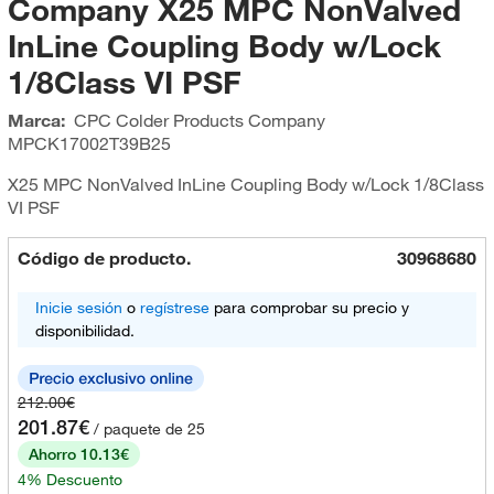
Company X25 MPC NonValved
InLine Coupling Body w/Lock
1/8Class VI PSF
Marca:
CPC Colder Products Company
MPCK17002T39B25
X25 MPC NonValved InLine Coupling Body w/Lock 1/8Class
VI PSF
Código de producto.
30968680
Inicie sesión
o
regístrese
para comprobar su precio y
disponibilidad.
212.00€
201.87€
/ paquete de 25
Ahorro 10.13€
4% Descuento