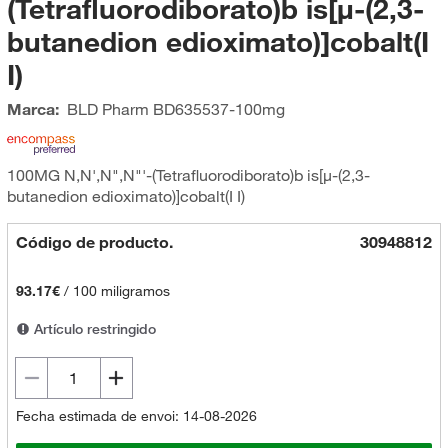
(Tetrafluorodiborato)b is[µ-(2,3-
butanedion edioximato)]cobalt(I
I)
Marca:
BLD Pharm
BD635537-100mg
100MG N,N',N",N"'-(Tetrafluorodiborato)b is[µ-(2,3-
butanedion edioximato)]cobalt(I I)
Código de producto.
30948812
93.17€
/
100 miligramos
Artículo restringido
Fecha estimada de envoi: 14-08-2026