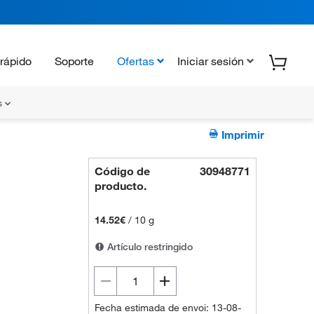
rápido
Soporte
Ofertas
Iniciar sesión
s
Imprimir
Código de
30948771
producto.
14.52€
/
10 g
Artículo restringido
Fecha estimada de envoi: 13-08-