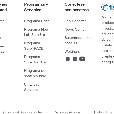
ones
Programas y
Conéctese
sted
Servicios
con nosotros
Mantene
rma
Programa Edge
Lab Reporter
product
investi
Programa New
News Corner
educaci
Lab Start-Up
a
Suscríbase a las
de sumi
Programa
noticias
instala
nes
SureTRACE
instrum
cas
Webinars
cliente
Programa
enorgul
SureTRACE+
Programa de
sostenibilidad
Unity Lab
Services
rminos y condiciones de ventas
Aviso de privacidad
Política de ca