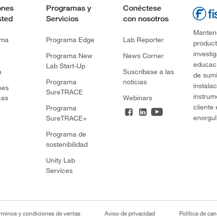
ones
Programas y
Conéctese
sted
Servicios
con nosotros
Mantene
rma
Programa Edge
Lab Reporter
product
investi
Programa New
News Corner
educaci
Lab Start-Up
a
Suscríbase a las
de sumi
Programa
noticias
instala
nes
SureTRACE
instrum
cas
Webinars
cliente
Programa
enorgul
SureTRACE+
Programa de
sostenibilidad
Unity Lab
Services
rminos y condiciones de ventas
Aviso de privacidad
Política de ca