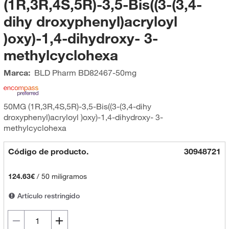
(1R,3R,4S,5R)-3,5-Bis((3-(3,4-
dihy droxyphenyl)acryloyl
)oxy)-1,4-dihydroxy- 3-
methylcyclohexa
Marca:
BLD Pharm
BD82467-50mg
50MG (1R,3R,4S,5R)-3,5-Bis((3-(3,4-dihy
droxyphenyl)acryloyl )oxy)-1,4-dihydroxy- 3-
methylcyclohexa
Código de producto.
30948721
124.63€
/
50 miligramos
Artículo restringido