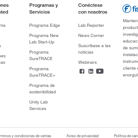
ones
Programas y
Conéctese
sted
Servicios
con nosotros
Mantene
rma
Programa Edge
Lab Reporter
product
investi
Programa New
News Corner
educaci
Lab Start-Up
a
Suscríbase a las
de sumi
Programa
noticias
instala
nes
SureTRACE
instrum
cas
Webinars
cliente
Programa
enorgul
SureTRACE+
Programa de
sostenibilidad
Unity Lab
Services
rminos y condiciones de ventas
Aviso de privacidad
Política de ca