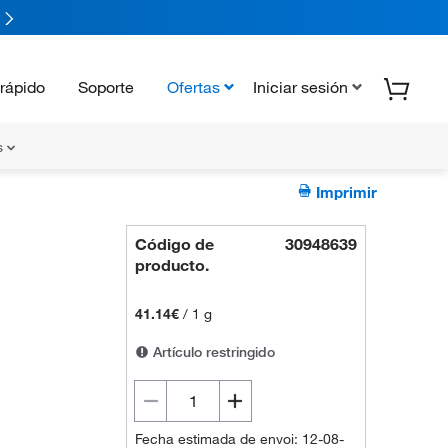
rápido
Soporte
Ofertas
Iniciar sesión
s
Imprimir
Código de
30948639
producto.
41.14€
/
1 g
Artículo restringido
Fecha estimada de envoi: 12-08-