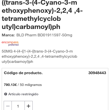
((trans-3-(4-Cyano-3-m
ethoxyphenoxy)-2,2,4 ,4-
tetramethylcyclob
utyl)carbamoyl)ph
Marca:
BLD Pharm
BD01911597-50mg
50MG 4-(4-((1-(4-((trans-3-(4-Cyano-3-m
ethoxyphenoxy)-2,2,4 ,4-tetramethylcyclob
utyl)carbamoyl)ph
Código de producto.
30948443
790.13€
/
50 miligramos
Artículo restringido