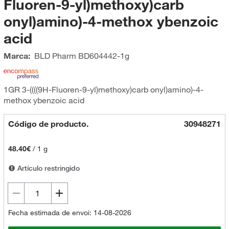
Fluoren-9-yl)methoxy)carb
onyl)amino)-4-methox ybenzoic
acid
Marca:
BLD Pharm
BD604442-1g
1GR 3-((((9H-Fluoren-9-yl)methoxy)carb onyl)amino)-4-
methox ybenzoic acid
Código de producto.
30948271
48.40€
/
1 g
Artículo restringido
Fecha estimada de envoi: 14-08-2026