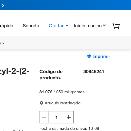
rápido
Soporte
Ofertas
Iniciar sesión
s
Imprimir
l-2-(2-
Código de
30948241
producto.
81.07€
/
250 miligramos
Artículo restringido
Fecha estimada de envoi: 13-08-