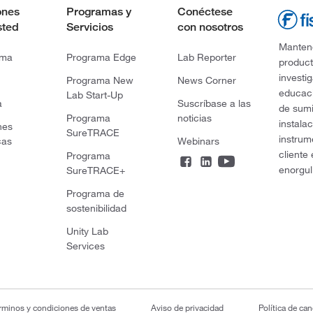
ones
Programas y
Conéctese
sted
Servicios
con nosotros
Mantene
rma
Programa Edge
Lab Reporter
product
investi
Programa New
News Corner
educaci
Lab Start-Up
a
Suscríbase a las
de sumi
Programa
noticias
instala
nes
SureTRACE
instrum
cas
Webinars
cliente
Programa
enorgul
SureTRACE+
Programa de
sostenibilidad
Unity Lab
Services
rminos y condiciones de ventas
Aviso de privacidad
Política de ca