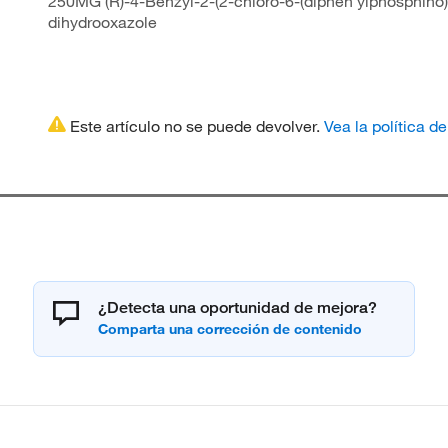
250MG (R)-4-Benzyl-2-(2-chloro-6-(diphen ylphosphino)
dihydrooxazole
Este artículo no se puede devolver.
Vea la política d
¿Detecta una oportunidad de mejora?