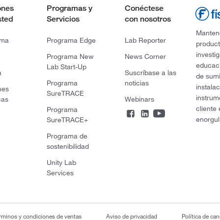
ones
Programas y
Conéctese
sted
Servicios
con nosotros
Mantene
rma
Programa Edge
Lab Reporter
product
investi
Programa New
News Corner
educaci
Lab Start-Up
a
Suscríbase a las
de sumi
Programa
noticias
instala
nes
SureTRACE
instrum
cas
Webinars
cliente
Programa
enorgul
SureTRACE+
Programa de
sostenibilidad
Unity Lab
Services
rminos y condiciones de ventas
Aviso de privacidad
Política de ca