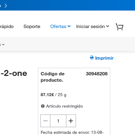
a
rápido
Soporte
Ofertas
Iniciar sesión
s
Imprimir
-2-one
Código de
30948208
producto.
87.12€
/
25 g
Artículo restringido
Fecha estimada de envoi: 13-08-