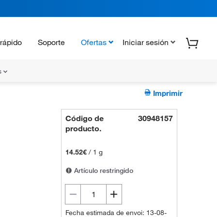
rápido
Soporte
Ofertas
Iniciar sesión
s
Imprimir
Código de
30948157
producto.
14.52€
/
1 g
Artículo restringido
Fecha estimada de envoi: 13-08-