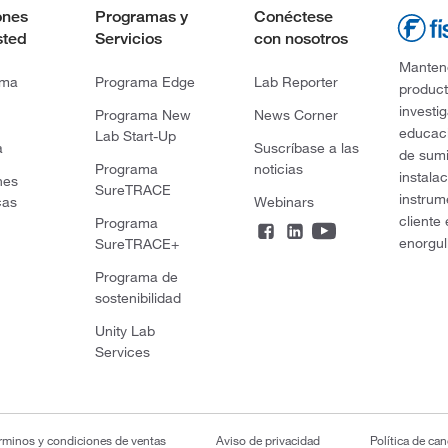
ones
Programas y
Conéctese
sted
Servicios
con nosotros
Mantene
rma
Programa Edge
Lab Reporter
product
investi
Programa New
News Corner
educaci
Lab Start-Up
a
Suscríbase a las
de sumi
Programa
noticias
instala
nes
SureTRACE
instrum
cas
Webinars
cliente
Programa
enorgul
SureTRACE+
Programa de
sostenibilidad
Unity Lab
Services
rminos y condiciones de ventas
Aviso de privacidad
Política de ca