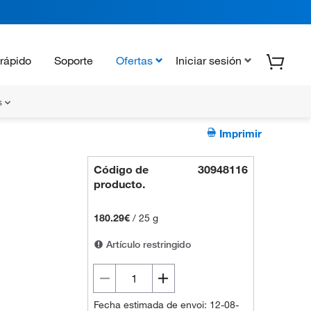
rápido
Soporte
Ofertas
Iniciar sesión
s
Imprimir
Código de
30948116
producto.
180.29€
/
25 g
Artículo restringido
Fecha estimada de envoi: 12-08-