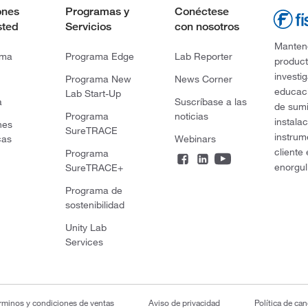
ones
Programas y
Conéctese
sted
Servicios
con nosotros
Mantene
rma
Programa Edge
Lab Reporter
product
investi
Programa New
News Corner
educaci
Lab Start-Up
a
Suscríbase a las
de sumi
Programa
noticias
instala
nes
SureTRACE
instrum
cas
Webinars
cliente
Programa
enorgul
SureTRACE+
Programa de
sostenibilidad
Unity Lab
Services
rminos y condiciones de ventas
Aviso de privacidad
Política de ca