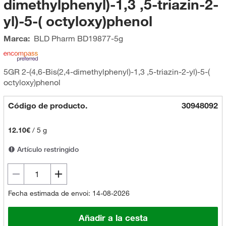
dimethylphenyl)-1,3 ,5-triazin-2-
yl)-5-( octyloxy)phenol
Marca:
BLD Pharm
BD19877-5g
5GR 2-(4,6-Bis(2,4-dimethylphenyl)-1,3 ,5-triazin-2-yl)-5-(
octyloxy)phenol
Código de producto.
30948092
12.10€
/
5 g
Artículo restringido
Fecha estimada de envoi: 14-08-2026
Añadir a la cesta