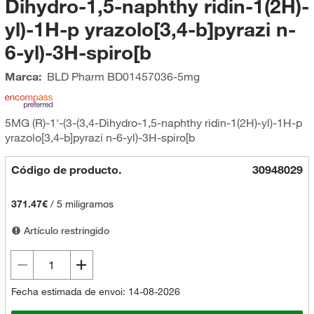
Dihydro-1,5-naphthy ridin-1(2H)-
yl)-1H-p yrazolo[3,4-b]pyrazi n-
6-yl)-3H-spiro[b
Marca:
BLD Pharm
BD01457036-5mg
5MG (R)-1'-(3-(3,4-Dihydro-1,5-naphthy ridin-1(2H)-yl)-1H-p
yrazolo[3,4-b]pyrazi n-6-yl)-3H-spiro[b
Código de producto.
30948029
371.47€
/
5 miligramos
Artículo restringido
Fecha estimada de envoi: 14-08-2026