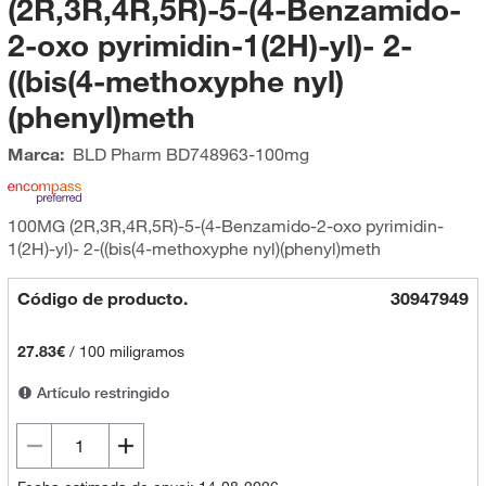
(2R,3R,4R,5R)-5-(4-Benzamido-
2-oxo pyrimidin-1(2H)-yl)- 2-
((bis(4-methoxyphe nyl)
(phenyl)meth
Marca:
BLD Pharm
BD748963-100mg
100MG (2R,3R,4R,5R)-5-(4-Benzamido-2-oxo pyrimidin-
1(2H)-yl)- 2-((bis(4-methoxyphe nyl)(phenyl)meth
Código de producto.
30947949
27.83€
/
100 miligramos
Artículo restringido