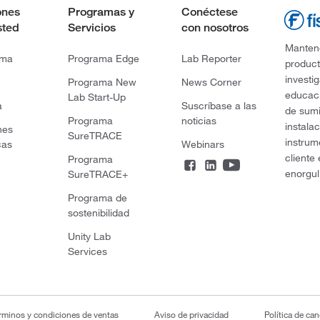
ones
Programas y
Conéctese
sted
Servicios
con nosotros
Mantene
rma
Programa Edge
Lab Reporter
product
investi
Programa New
News Corner
educaci
Lab Start-Up
a
Suscríbase a las
de sumi
Programa
noticias
instala
nes
SureTRACE
instrum
cas
Webinars
cliente
Programa
enorgul
SureTRACE+
Programa de
sostenibilidad
Unity Lab
Services
rminos y condiciones de ventas
Aviso de privacidad
Política de ca