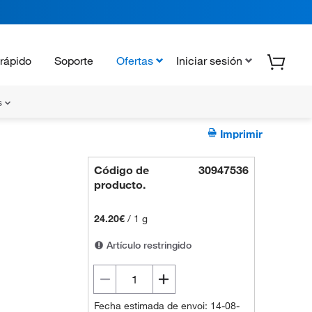
rápido
Soporte
Ofertas
Iniciar sesión
s
Imprimir
Código de
30947536
producto.
24.20€
/
1 g
Artículo restringido
Fecha estimada de envoi: 14-08-