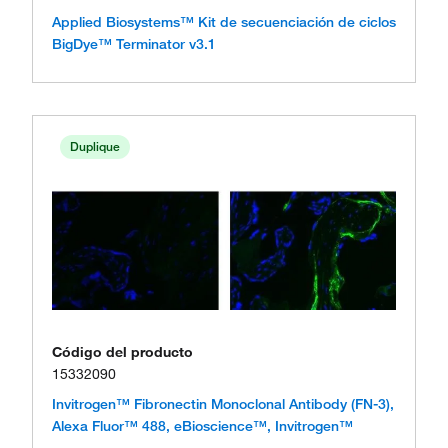
Applied Biosystems™ Kit de secuenciación de ciclos
BigDye™ Terminator v3.1
Duplique
Código del producto
15332090
Invitrogen™ Fibronectin Monoclonal Antibody (FN-3),
Alexa Fluor™ 488, eBioscience™, Invitrogen™