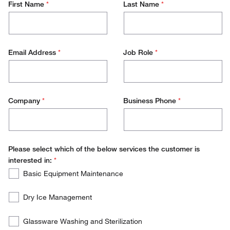
First Name
*
Last Name
*
Email Address
*
Job Role
*
Company
*
Business Phone
*
Please select which of the below services the customer is
interested in:
*
Please
Required
Basic Equipment Maintenance
select
which
Dry Ice Management
of
the
Glassware Washing and Sterilization
below