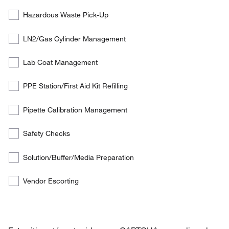
services
Hazardous Waste Pick-Up
the
customer
LN2/Gas Cylinder Management
is
interested
Lab Coat Management
in:
PPE Station/First Aid Kit Refilling
Pipette Calibration Management
Safety Checks
Solution/Buffer/Media Preparation
Vendor Escorting