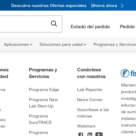
Descubra nuestras Ofertas especiales
Ahorra ahora
Estado del pedido
Pedido 
Aplicaciones
Soluciones para usted
Programas y Servicio
ones
Programas y
Conéctese
sted
Servicios
con nosotros
Mantene
rma
Programa Edge
Lab Reporter
product
investi
Programa New
News Corner
educaci
Lab Start-Up
a
Suscríbase a las
de sumi
Programa
noticias
instala
nes
SureTRACE
instrum
cas
Webinars
cliente
Programa