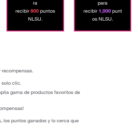
ra
para
recibir
800
puntos
recibir
1,000
punt
NLSU.
os NLSU.
ar recompensas.
solo clic.
plia gama de productos favoritos de
recompensas!
s, los puntos ganados y lo cerca que