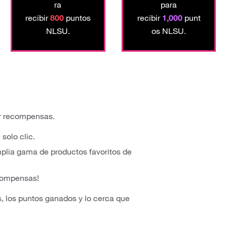
ra
para
recibir
800
puntos
recibir
1,000
punt
NLSU.
os NLSU.
ar recompensas.
solo clic.
plia gama de productos favoritos de
recompensas!
s, los puntos ganados y lo cerca que