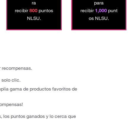
ra
para
recibir
800
puntos
recibir
1,000
punt
NLSU.
os NLSU.
ar recompensas.
solo clic.
plia gama de productos favoritos de
recompensas!
s, los puntos ganados y lo cerca que