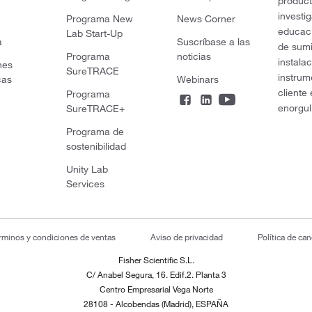
product
investi
Programa New
News Corner
educaci
Lab Start-Up
a
Suscríbase a las
de sumi
Programa
noticias
instala
nes
SureTRACE
instrum
cas
Webinars
cliente
Programa
enorgul
SureTRACE+
Programa de
sostenibilidad
Unity Lab
Services
rminos y condiciones de ventas
Aviso de privacidad
Política de ca
Fisher Scientific S.L.
C/ Anabel Segura, 16. Edif.2. Planta 3
Centro Empresarial Vega Norte
28108 - Alcobendas (Madrid), ESPAÑA