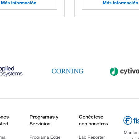
Más información
Más información
ones
Programas y
Conéctese
sted
Servicios
con nosotros
Mantene
rma
Programa Edge
Lab Reporter